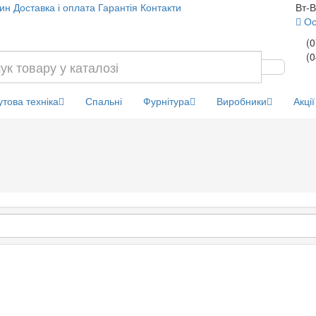
ин
Доставка і оплата
Гарантія
Контакти
Вт-В
Ос
(0
(0
това техніка
Спальні
Фурнітура
Виробники
Акції