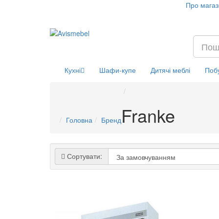
Про магаз
Кухні
Шафи-купе
Дитячі меблі
Побу
Franke
Головна
Бренд
Сортувати: