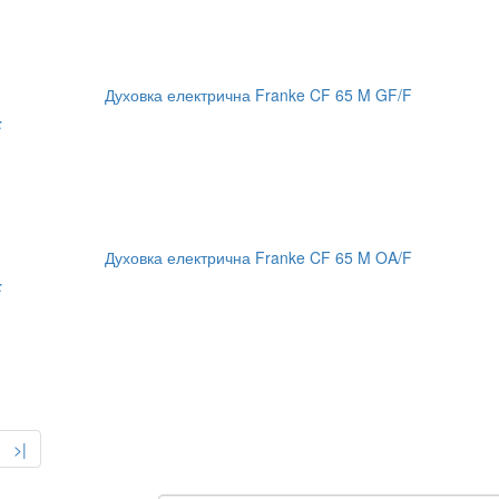
F
F
>|