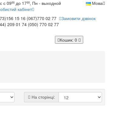
с с 09ºº до 17ºº, Пн - выходной
Мова
обистий кабінет
73)156 15 16
(067)770 02 77
Замовити дзвінок
44) 209 01 74
(050) 770 02 77
Кошик
: 0
На сторінці: