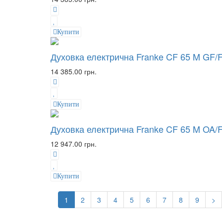
Купити
Духовка електрична Franke CF 65 M GF/
14 385.00 грн.
Купити
Духовка електрична Franke CF 65 M OA/
12 947.00 грн.
Купити
1
2
3
4
5
6
7
8
9
>