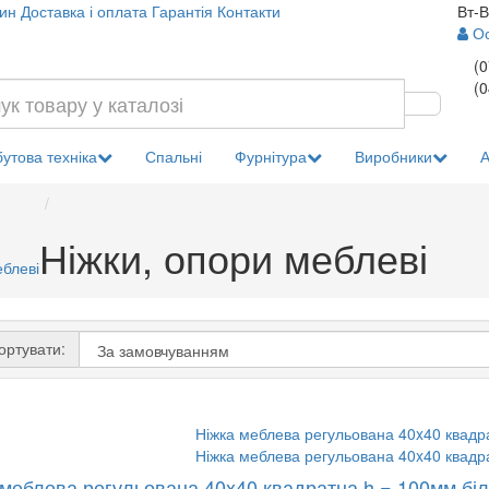
ин
Доставка і оплата
Гарантія
Контакти
Вт-В
Ос
(0
(0
утова техніка
Спальні
Фурнітура
Виробники
А
Ніжки, опори меблеві
еблеві
ртувати:
 меблева регульована 40x40 квадратна h = 100мм бі