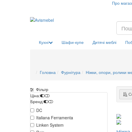
Про магаз
Кухні
Шафи-купе
Дитячі меблі
Поб
Головна
Фурнітура
Ніжки, опори, ролики м
Фільтр
Со
Ціна:
Бренд:
DC
Italiana Ferramenta
Linken System
Ніжка