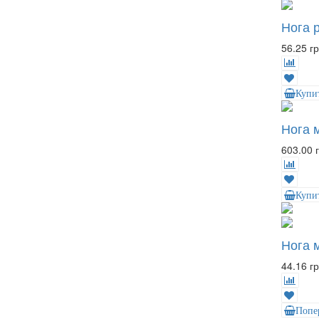
Нога 
56.25 гр
Купи
Нога 
603.00 г
Купи
Нога м
44.16 гр
Попе