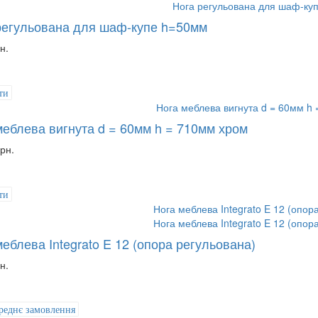
регульована для шаф-купе h=50мм
н.
ти
меблева вигнута d = 60мм h = 710мм хром
рн.
ти
еблева Integrato E 12 (опора регульована)
н.
реднє замовлення