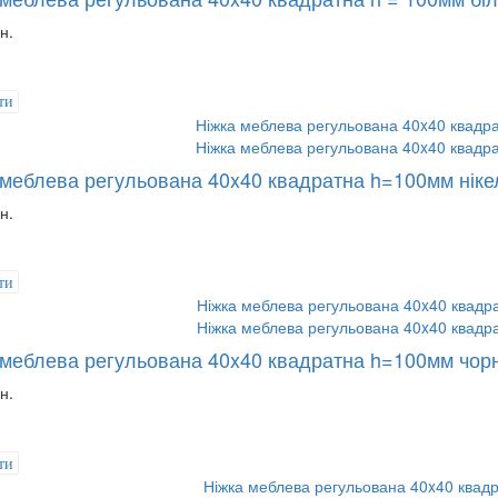
н.
ти
 меблева регульована 40x40 квадратна h=100мм ніке
н.
ти
 меблева регульована 40x40 квадратна h=100мм чор
н.
ти