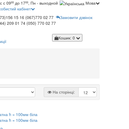
с с 09ºº до 17ºº, Пн - выходной
Мова
обистий кабінет
73)156 15 16
(067)770 02 77
Замовити дзвінок
44) 209 01 74
(050) 770 02 77
Кошик
: 0
кції
На сторінці:
ла