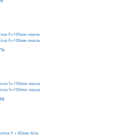
ль
на